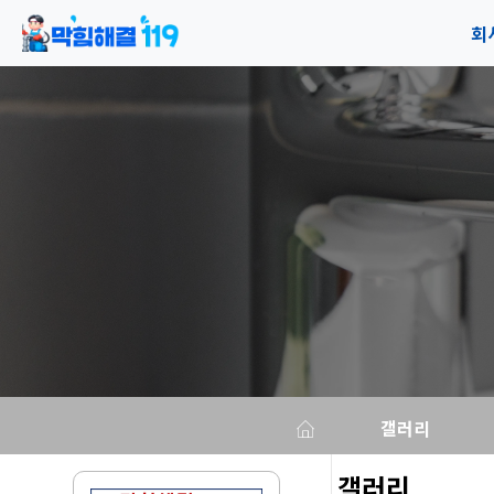
회
공
오
갤러리
갤러리