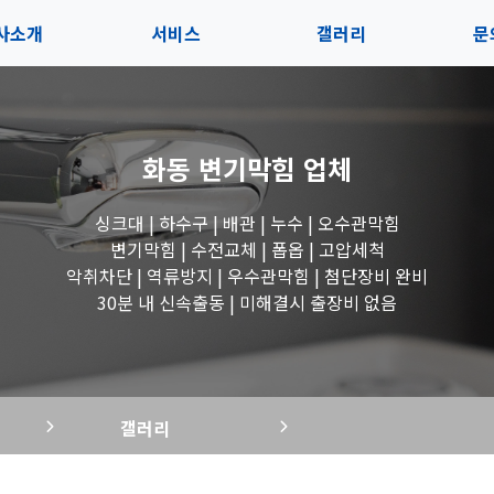
사소개
서비스
갤러리
문
인사말
서비스
전체보기
상
화동 변기막힘
업체
지사항
블로그
수도꼭지 작업
고
싱크대 | 하수구 | 배관 | 누수 | 오수관막힘
시는길
세면대 작업
변기막힘 | 수전교체 | 폽옵 | 고압세척
악취차단 | 역류방지 | 우수관막힘 | 첨단장비 완비
변기 작업
30분 내 신속출동 | 미해결시 출장비 없음
욕조 작업
갤러리
싱크대 작업