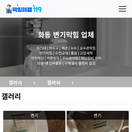
화동 변기막힘
업체
싱크대 | 하수구 | 배관 | 누수 | 오수관막힘
변기막힘 | 수전교체 | 폽옵 | 고압세척
악취차단 | 역류방지 | 우수관막힘 | 첨단장비 완비
30분 내 신속출동 | 미해결시 출장비 없음
갤러리
갤러리
갤러리
변기
변기