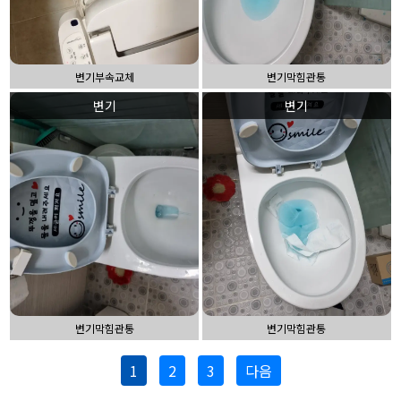
변기부속교체
변기막힘관통
변기
변기
변기막힘관통
변기막힘관통
1
2
3
다음