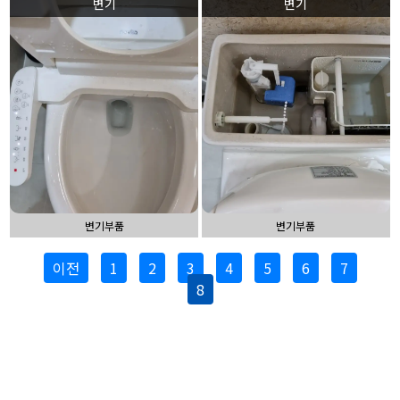
변기
변기
변기부품
변기부품
이전
1
2
3
4
5
6
7
8