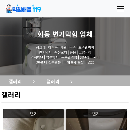
화동 변기막힘
업체
싱크대 | 하수구 | 배관 | 누수 | 오수관막힘
변기막힘 | 수전교체 | 폽옵 | 고압세척
악취차단 | 역류방지 | 우수관막힘 | 첨단장비 완비
30분 내 신속출동 | 미해결시 출장비 없음
갤러리
갤러리
갤러리
변기
변기