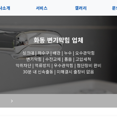
사소개
서비스
갤러리
문
인사말
서비스
전체보기
상
화동 변기막힘
업체
지사항
블로그
수도꼭지 작업
고
싱크대 | 하수구 | 배관 | 누수 | 오수관막힘
시는길
세면대 작업
변기막힘 | 수전교체 | 폽옵 | 고압세척
악취차단 | 역류방지 | 우수관막힘 | 첨단장비 완비
변기 작업
30분 내 신속출동 | 미해결시 출장비 없음
욕조 작업
싱크대 작업