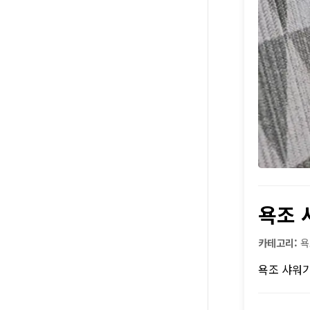
욕조 
카테고리:
욕
욕조 샤워기