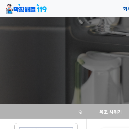
회
공
오
욕조 샤워기