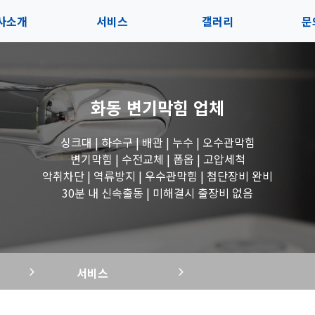
사소개
서비스
갤러리
문
인사말
서비스
전체보기
상
화동 변기막힘
업체
지사항
블로그
수도꼭지 작업
고
싱크대 | 하수구 | 배관 | 누수 | 오수관막힘
시는길
세면대 작업
변기막힘 | 수전교체 | 폽옵 | 고압세척
악취차단 | 역류방지 | 우수관막힘 | 첨단장비 완비
변기 작업
30분 내 신속출동 | 미해결시 출장비 없음
욕조 작업
서비스
싱크대 작업