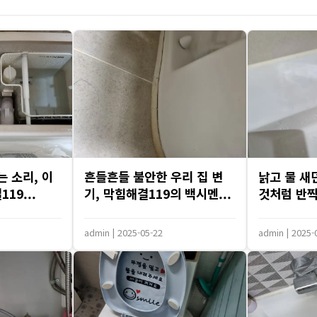
하수구 작업
는 소리, 이
흔들흔들 불안한 우리 집 변
낡고 물 새
19...
기, 막힘해결119의 백시멘...
것처럼 반짝!
admin
|
2025-05-22
admin
|
2025-