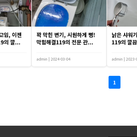
고임, 이젠
꽉 막힌 변기, 시원하게 뻥!
낡은 샤워기
의 깔...
막힘해결119의 전문 관...
119의 깔끔
admin
|
2024-03-04
admin
|
2023-
1