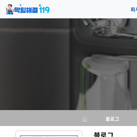
회
공
오
블로그
블로그